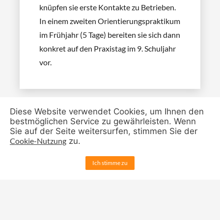
knüpfen sie erste Kontakte zu Betrieben.
In einem zweiten Orientierungspraktikum
im Frühjahr (5 Tage) bereiten sie sich dann
konkret auf den Praxistag im 9. Schuljahr
vor.
Diese Website verwendet Cookies, um Ihnen den
bestmöglichen Service zu gewährleisten. Wenn
Sie auf der Seite weitersurfen, stimmen Sie der
9. Klasse
Cookie-Nutzung
zu.
In der 9. Klasse findet für unsere
Ich stimme zu
Schülerinnen und Schüler des
Realschulzweigs ein zweiwöchiges
Praktikum und für die Schülerinnen und
Schüler des Berufsreifezweigs ein