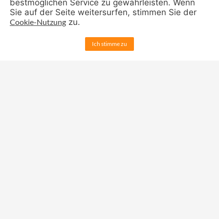
bestmöglichen Service zu gewährleisten. Wenn
Mittagessen
Sie auf der Seite weitersurfen, stimmen Sie der
Cookie-Nutzung
zu.
Klassenpaten
Schulbuchlisten
Ich stimme zu
Für Eltern:
Ansprechpartner
Sprechzeiten
Elternbriefe
Kontakte für Eltern
Schulelternbeirat