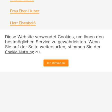
Frau Eber-Huber
Herr Eisenbeiß
Frau Erren
Diese Website verwendet Cookies, um Ihnen den
bestmöglichen Service zu gewährleisten. Wenn
Sie auf der Seite weitersurfen, stimmen Sie der
Frau Feyl
Cookie-Nutzung
zu.
Frau Gradt
Ich stimme zu
Frau Günther
Frau Harbich
Frau Heintz
Herr Hohmann