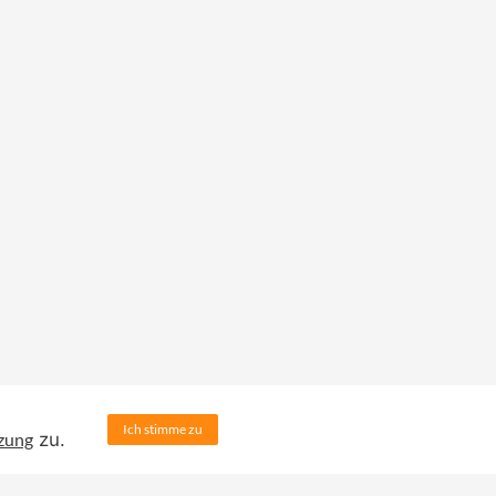
Ich stimme zu
zung
zu.