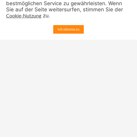
bestmöglichen Service zu gewährleisten. Wenn
Sie auf der Seite weitersurfen, stimmen Sie der
Cookie-Nutzung
zu.
Manuel Scriba
Ich stimme zu
2. Konrektor
Stufenleitung 7/8