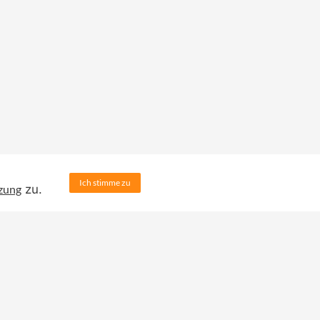
Ich stimme zu
zung
zu.
chule
plus