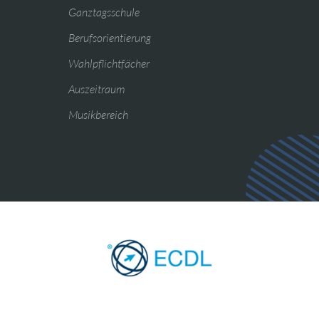
Ganztagsschule
Berufsorientierung
Wahlpflichtfächer
Auszeitraum
Musikbereich