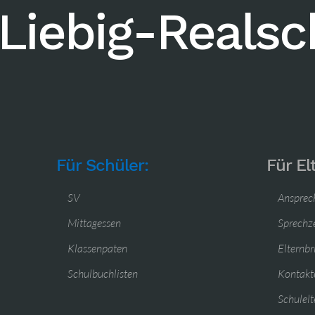
Liebig-Reals
Für Schüler:
Für El
SV
Ansprec
Mittagessen
Sprechz
Klassenpaten
Elternbr
Schulbuchlisten
Kontakte
Schulelt