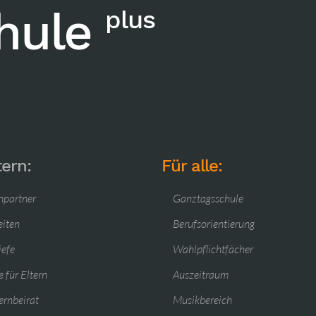
chule
plus
tern:
Für alle:
hpartner
Ganztagsschule
eiten
Berufsorientierung
iefe
Wahlpflichtfächer
 für Eltern
Auszeitraum
ernbeirat
Musikbereich