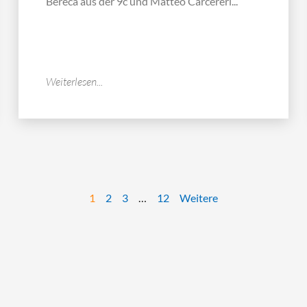
Bereca aus der 9c und Matteo Carcereri...
Weiterlesen...
1
2
3
…
12
Weitere