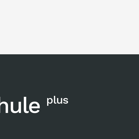
chule
plus