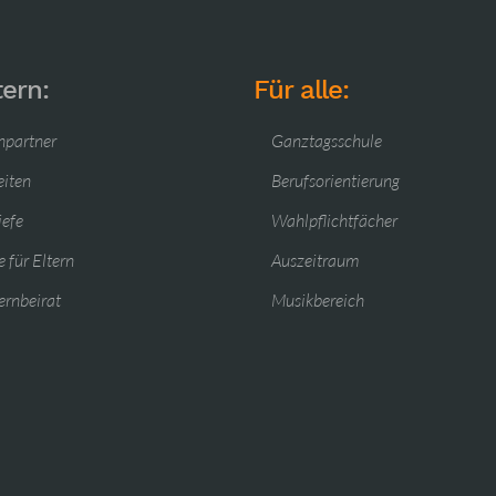
tern:
Für alle:
hpartner
Ganztagsschule
eiten
Berufsorientierung
iefe
Wahlpflichtfächer
 für Eltern
Auszeitraum
ernbeirat
Musikbereich