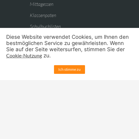
Mittagessen
Klassenpaten
Schulbuchlisten
Diese Website verwendet Cookies, um Ihnen den
bestmöglichen Service zu gewährleisten. Wenn
Sie auf der Seite weitersurfen, stimmen Sie der
Für Eltern:
Cookie-Nutzung
zu.
Ansprechpartner
Ich stimme zu
Sprechzeiten
Elternbriefe
Kontakte für Eltern
Schulelternbeirat