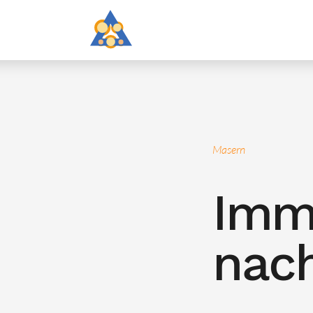
Masern
Imm
nac