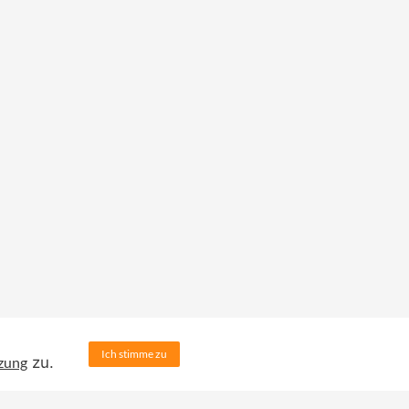
Ich stimme zu
zung
zu.