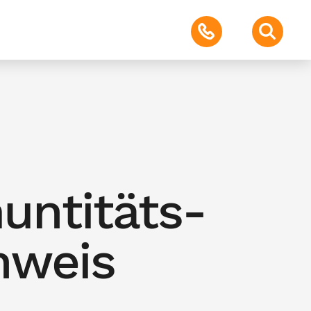
untitäts-
hweis