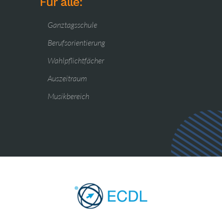
Für alle:
Ganztagsschule
Berufsorientierung
Wahlpflichtfächer
Auszeitraum
Musikbereich