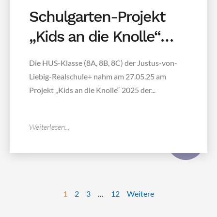
Schulgarten-Projekt
„Kids an die Knolle“
2025 meets HUS-
Die HUS-Klasse (8A, 8B, 8C) der Justus-von-
Klasse
Liebig-Realschule+ nahm am 27.05.25 am
Projekt „Kids an die Knolle“ 2025 der...
Weiterlesen...
1
2
3
…
12
Weitere