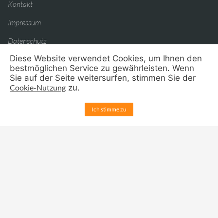
Kontakt
Impressum
Datenschutz
Diese Website verwendet Cookies, um Ihnen den
bestmöglichen Service zu gewährleisten. Wenn
Justus-von-Liebig-
Sie auf der Seite weitersurfen, stimmen Sie der
Cookie-Nutzung
zu.
plus
Realschule
Ich stimme zu
Schulstr. 1, 67133 Maxdorf
06237 - 9243310