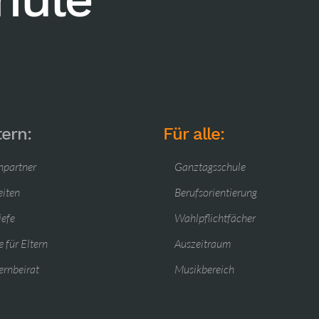
tern:
Für alle:
hpartner
Ganztagsschule
eiten
Berufsorientierung
iefe
Wahlpflichtfächer
 für Eltern
Auszeitraum
ernbeirat
Musikbereich