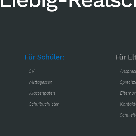
Für Schüler:
Für El
SV
Ansprec
Mittagessen
Sprechz
Klassenpaten
Elternbr
Schulbuchlisten
Kontakte
Schulelt