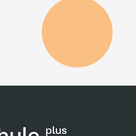
chule
plus