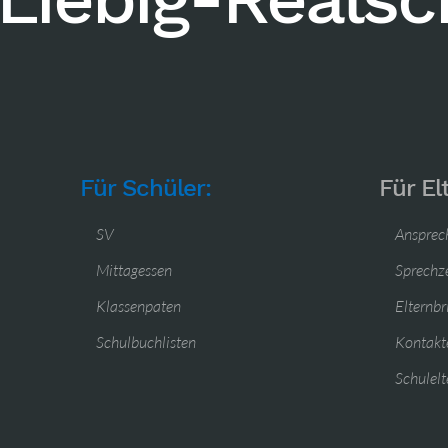
Für Schüler:
Für El
SV
Ansprec
Mittagessen
Sprechz
Klassenpaten
Elternbr
Schulbuchlisten
Kontakte
Schulelt