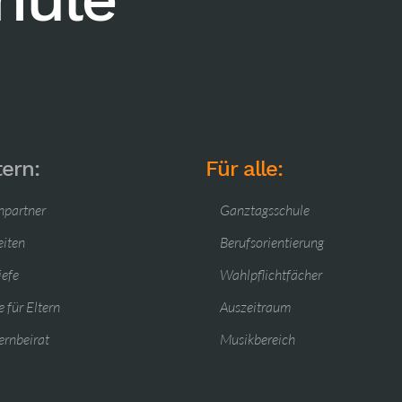
tern:
Für alle:
hpartner
Ganztagsschule
eiten
Berufsorientierung
iefe
Wahlpflichtfächer
 für Eltern
Auszeitraum
ernbeirat
Musikbereich