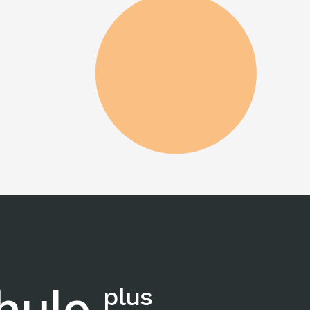
chule
plus