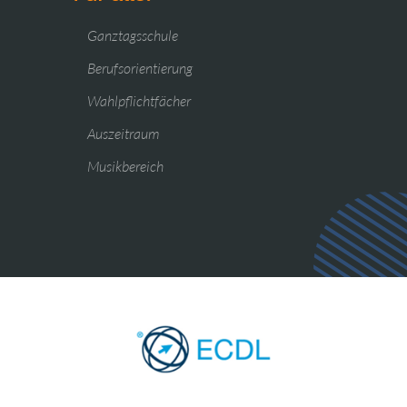
Ganztagsschule
Berufsorientierung
Wahlpflichtfächer
Auszeitraum
Musikbereich