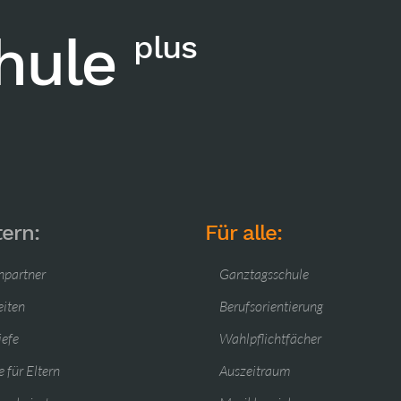
chule
plus
tern:
Für alle:
hpartner
Ganztagsschule
eiten
Berufsorientierung
iefe
Wahlpflichtfächer
 für Eltern
Auszeitraum