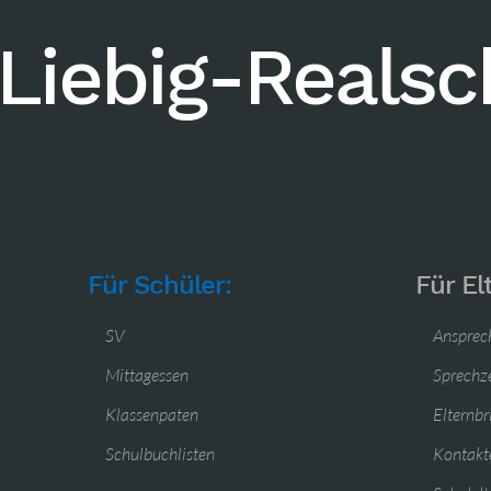
Liebig-Reals
Für Schüler:
Für El
SV
Ansprec
Mittagessen
Sprechz
Klassenpaten
Elternbr
Schulbuchlisten
Kontakte