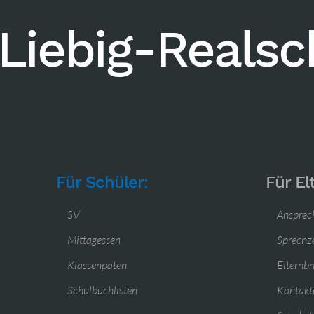
Liebig-Reals
Für Schüler:
Für El
SV
Ansprec
Mittagessen
Sprechz
Klassenpaten
Elternbr
Schulbuchlisten
Kontakte