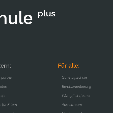
chule
plus
tern:
Für alle:
hpartner
Ganztagsschule
eiten
Berufsorientierung
iefe
Wahlpflichtfächer
 für Eltern
Auszeitraum