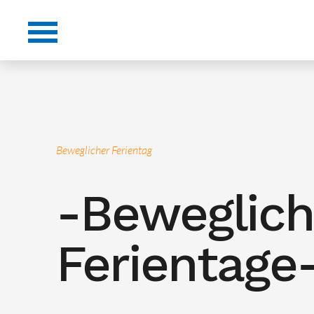
Beweglicher Ferientag
-Beweglic
Ferientage