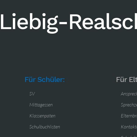
Liebig-Reals
Für Schüler:
Für El
SV
Ansprec
Mittagessen
Sprechz
Klassenpaten
Elternbr
Schulbuchlisten
Kontakte