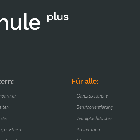
chule
plus
tern:
Für alle:
hpartner
Ganztagsschule
eiten
Berufsorientierung
iefe
Wahlpflichtfächer
 für Eltern
Auszeitraum