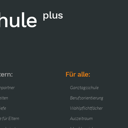
chule
plus
tern:
Für alle:
hpartner
Ganztagsschule
eiten
Berufsorientierung
iefe
Wahlpflichtfächer
 für Eltern
Auszeitraum