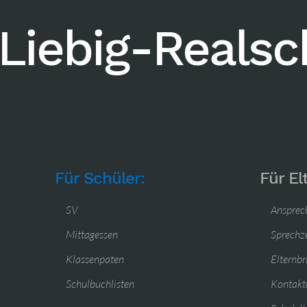
Liebig-Reals
Für Schüler:
Für El
SV
Ansprec
Mittagessen
Sprechz
Klassenpaten
Elternbr
Schulbuchlisten
Kontakte