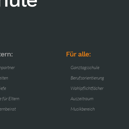
tern:
Für alle:
hpartner
Ganztagsschule
eiten
Berufsorientierung
iefe
Wahlpflichtfächer
 für Eltern
Auszeitraum
ernbeirat
Musikbereich