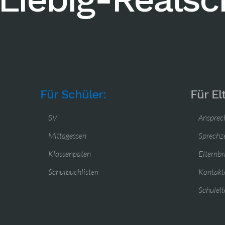
Für Schüler:
Für El
SV
Ansprec
Mittagessen
Sprechz
Klassenpaten
Elternbr
Schulbuchlisten
Kontakte
Schulelt