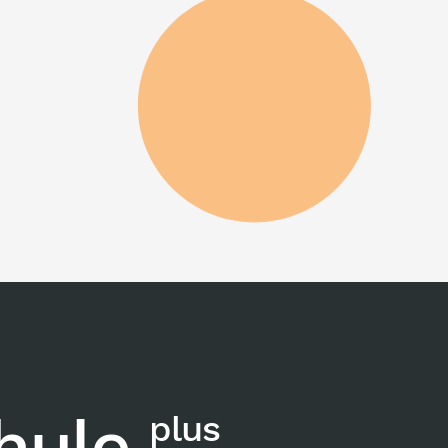
chule
plus