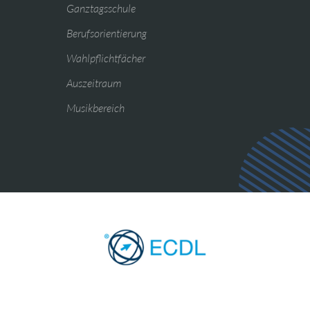
Ganztagsschule
Berufsorientierung
Wahlpflichtfächer
Auszeitraum
Musikbereich