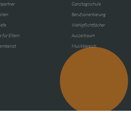
hpartner
Ganztagsschule
eiten
Berufsorientierung
iefe
Wahlpflichtfächer
 für Eltern
Auszeitraum
ernbeirat
Musikbereich