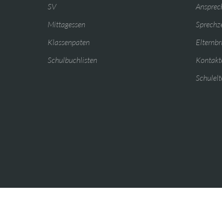
SV
Ansprec
Mittagessen
Sprechz
Klassenpaten
Elternbr
Schulbuchlisten
Kontakte
Schulelt