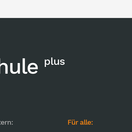
chule
plus
tern:
Für alle: