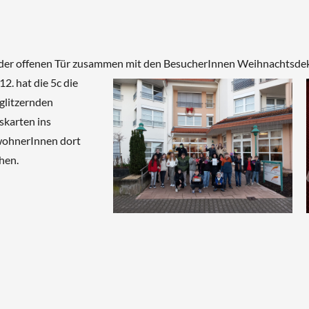
 der offenen Tür zusammen mit den BesucherInnen Weihnachtsdek
2. hat die 5c die
 glitzernden
karten ins
wohnerInnen dort
hen.