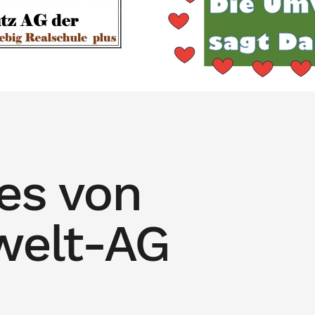
es von
welt-AG