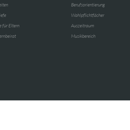
eiten
Berufsorientierung
iefe
Wahlpflichtfächer
 für Eltern
Auszeitraum
ernbeirat
Musikbereich