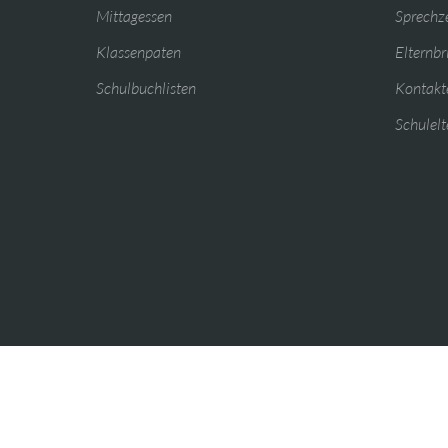
Mittagessen
Sprechz
Klassenpaten
Elternbr
Schulbuchlisten
Kontakte
Schulelt