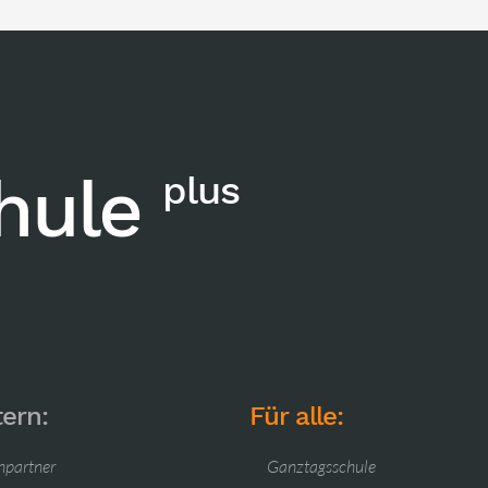
chule
plus
tern:
Für alle:
hpartner
Ganztagsschule