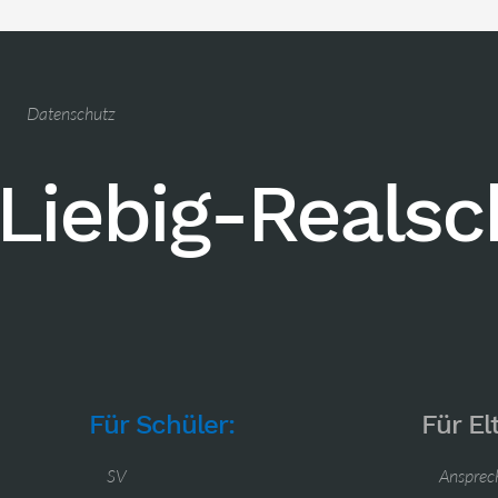
Datenschutz
Liebig-Reals
Für Schüler:
Für El
SV
Ansprec