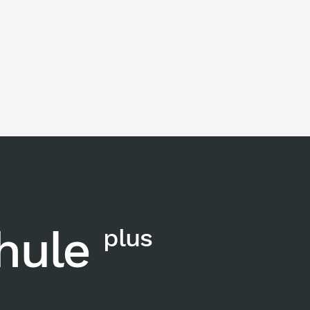
chule
plus