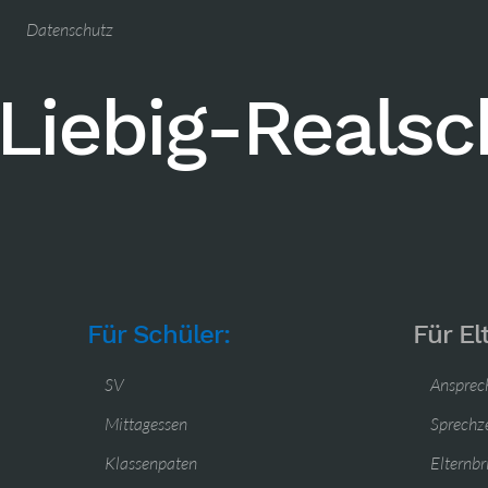
Datenschutz
Liebig-Reals
Für Schüler:
Für El
SV
Ansprec
Mittagessen
Sprechz
Klassenpaten
Elternbr