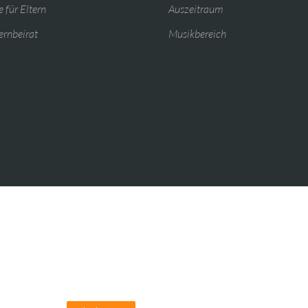
 für Eltern
Auszeitraum
ernbeirat
Musikbereich