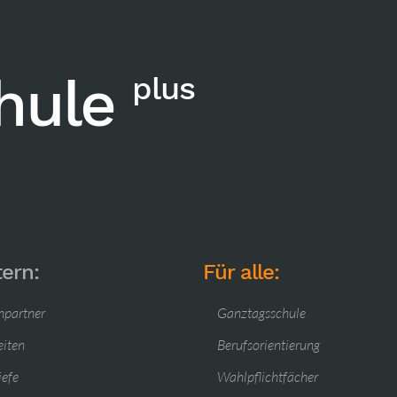
chule
plus
tern:
Für alle:
hpartner
Ganztagsschule
eiten
Berufsorientierung
iefe
Wahlpflichtfächer